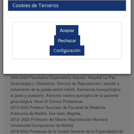
Cookies de Terceros
Configuración
Hospital Universitario La Paz. Madrid.
2004-2023 Facultativo Especialista Adjunto: Hospital La Paz.
Ginecología y Obstetricia. Servicio de Reproducción: estudio y
tratamiento de la pareja estéril-infértil; Asistencia tocoquirúrgica
al parto y puerperio; Atención médico-quirúrgica de la paciente
ginecológica. Nivel III Carrera Profesional.
2015-2023 Profesor Asociado de Facultad de Medicina
Autónoma de Madrid. Dos tesis dirigidas.
2012- 2023 Profesora del Master Reproducción Humana
Universidad Complutense de Madrid.
2018-2023 Profesora de la Unidad Docente de la Especialidad de