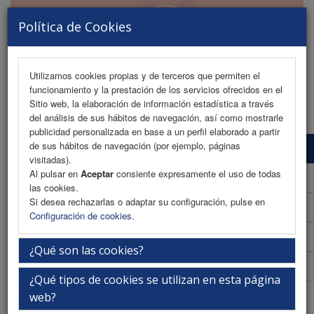
Política de Cookies
Utilizamos cookies propias y de terceros que permiten el
funcionamiento y la prestación de los servicios ofrecidos en el
MENU
Sitio web, la elaboración de información estadística a través
del análisis de sus hábitos de navegación, así como mostrarle
publicidad personalizada en base a un perfil elaborado a partir
de sus hábitos de navegación (por ejemplo, páginas
Programa Científico
visitadas).
Al pulsar en
Aceptar
consiente expresamente el uso de todas
Programa Científico (PDF)
las cookies.
Si desea rechazarlas o adaptar su configuración, pulse en
Cronograma Programa Científico
Configuración de cookies
.
Plantilla
¿Qué son las cookies?
Acreditaciones
¿Qué tipos de cookies se utilizan en esta página
Onica Armijo Suárez
web?