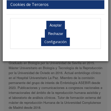
Cookies de Terceros
Configuración
Hospital Universitario La Paz. Madrid.
Graduado en Biología por la Universidad de Sevilla en 2015.
Máster Universitario en Biología y Tecnología de la Reproducción
por la Universidad de Oviedo en 2016. Actual embriólogo clínico
en el Hospital Universitario La Paz. Miembro de la comisión
permanente del grupo de interés de Embriología ASEBIR desde
2023. Publicaciones y comunicaciones a congresos nacionales e
internacionales del ámbito de la reproducción humana asistida y
el laboratorio de análisis clínicos. Tutor de formación externa del
máster de reproducción Humana de la Universidad Complutense
de Madrid desde 2018.