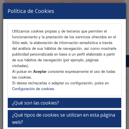
Política de Cookies
Utilizamos cookies propias y de terceros que permiten el
funcionamiento y la prestación de los servicios ofrecidos en el
MENU
Sitio web, la elaboración de información estadística a través
del análisis de sus hábitos de navegación, así como mostrarle
publicidad personalizada en base a un perfil elaborado a partir
de sus hábitos de navegación (por ejemplo, páginas
Programa Científico
visitadas).
Al pulsar en
Aceptar
consiente expresamente el uso de todas
Programa Científico (PDF)
las cookies.
Si desea rechazarlas o adaptar su configuración, pulse en
Cronograma Programa Científico
Configuración de cookies
.
Plantilla
¿Qué son las cookies?
Acreditaciones
¿Qué tipos de cookies se utilizan en esta página
Javier del Río Riego
web?