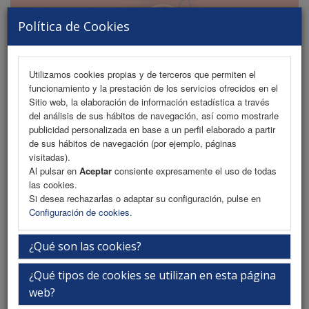
Política de Cookies
Utilizamos cookies propias y de terceros que permiten el
funcionamiento y la prestación de los servicios ofrecidos en el
MENU
Sitio web, la elaboración de información estadística a través
del análisis de sus hábitos de navegación, así como mostrarle
publicidad personalizada en base a un perfil elaborado a partir
de sus hábitos de navegación (por ejemplo, páginas
Recordar contraseña
visitadas).
Al pulsar en
Aceptar
consiente expresamente el uso de todas
las cookies.
Si desea rechazarlas o adaptar su configuración, pulse en
Por favor, introduce la dirección de correo electrónico que
Configuración de cookies
.
facilitaste al realizar tu inscripción al congreso. A
continuación, recibirás un correo electrónico con tu nombre
¿Qué son las cookies?
de usuario y contraseña.
¿Qué tipos de cookies se utilizan en esta página
web?
Inserte su dirección de correo