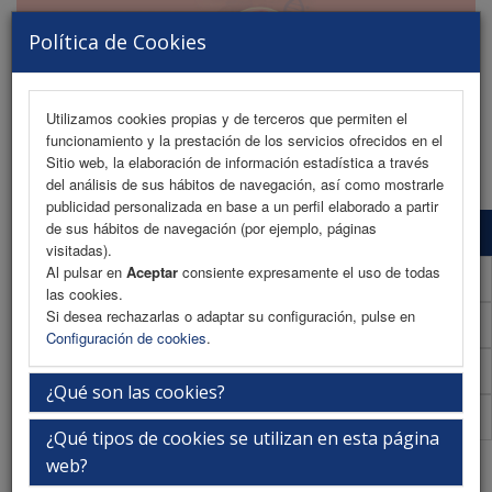
Política de Cookies
Utilizamos cookies propias y de terceros que permiten el
funcionamiento y la prestación de los servicios ofrecidos en el
MENU
Sitio web, la elaboración de información estadística a través
del análisis de sus hábitos de navegación, así como mostrarle
publicidad personalizada en base a un perfil elaborado a partir
de sus hábitos de navegación (por ejemplo, páginas
Programa Científico
visitadas).
Al pulsar en
Aceptar
consiente expresamente el uso de todas
Programa Científico (PDF)
las cookies.
Si desea rechazarlas o adaptar su configuración, pulse en
Cronograma Programa Científico
Configuración de cookies
.
Plantilla
¿Qué son las cookies?
Acreditaciones
¿Qué tipos de cookies se utilizan en esta página
Pausa Comida
web?